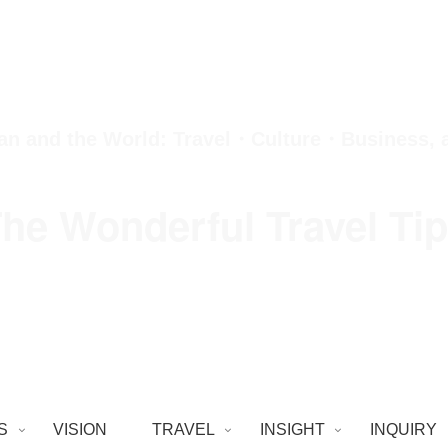
an and the World: Travel・Culture・Business,
he Wonderful Travel Ti
S
VISION
TRAVEL
INSIGHT
INQUIRY