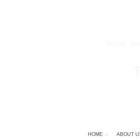
Bridge Jap
T
HOME
ABOUT U