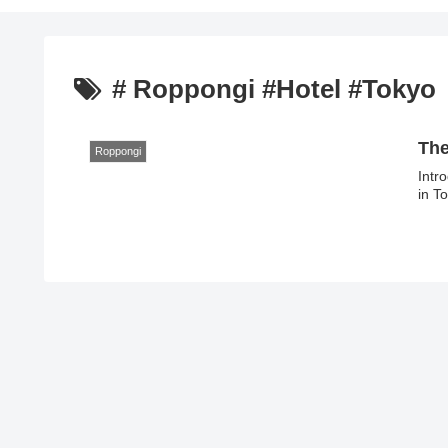
# Roppongi #Hotel #Tokyo
The
Roppongi
Introduction Roppongi is
in T