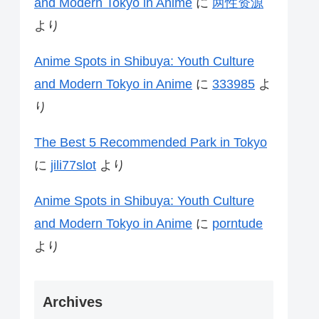
and Modern Tokyo in Anime
に
两性资源
より
Anime Spots in Shibuya: Youth Culture
and Modern Tokyo in Anime
に
333985
よ
り
The Best 5 Recommended Park in Tokyo
に
jili77slot
より
Anime Spots in Shibuya: Youth Culture
and Modern Tokyo in Anime
に
porntude
より
Archives