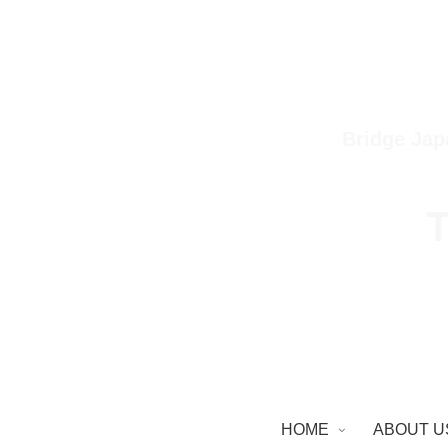
Bridge Jap
T
HOME
ABOUT U