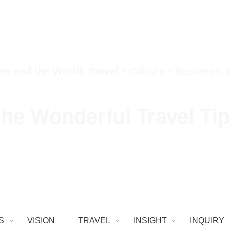
an and the World: Travel・Culture・Business,
he Wonderful Travel Ti
S
VISION
TRAVEL
INSIGHT
INQUIRY