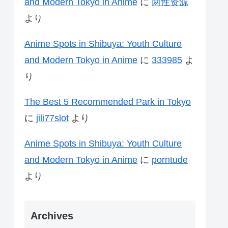
and Modern Tokyo in Anime
に
两性资源
より
Anime Spots in Shibuya: Youth Culture
and Modern Tokyo in Anime
に
333985
よ
り
The Best 5 Recommended Park in Tokyo
に
jili77slot
より
Anime Spots in Shibuya: Youth Culture
and Modern Tokyo in Anime
に
porntude
より
Archives